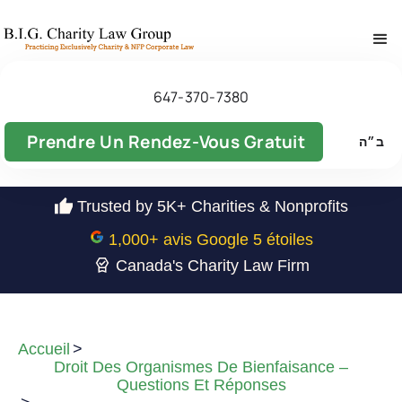
647-370-7380
Prendre Un Rendez-Vous Gratuit
ב״ה
Trusted by 5K+ Charities & Nonprofits
1,000
+ avis Google 5 étoiles
Canada's Charity Law Firm
Accueil
>
Droit Des Organismes De Bienfaisance –
Questions Et Réponses